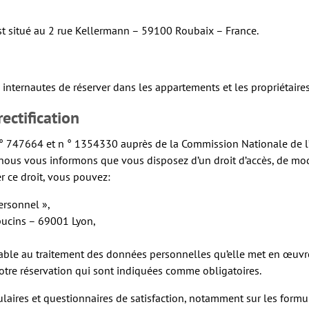
est situé au 2 rue Kellermann – 59100 Roubaix – France.
 internautes de réserver dans les appartements et les propriétaire
ectification
 n ° 747664 et n ° 1354330 auprès de la Commission Nationale de 
, nous vous informons que vous disposez d’un droit d’accès, de modi
er ce droit, vous pouvez:
ersonnel »,
pucins – 69001 Lyon,
able au traitement des données personnelles qu’elle met en œuvre, 
otre réservation qui sont indiquées comme obligatoires.
mulaires et questionnaires de satisfaction, notamment sur les form