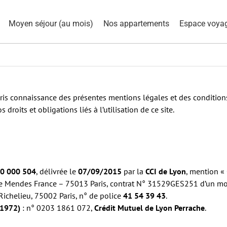
Moyen séjour (au mois)
Nos appartements
Espace voya
ris connaissance des présentes mentions légales et des conditions 
droits et obligations liés à l’utilisation de ce site.
00 000 504
, délivrée le
07/09/2015
par la
CCI de Lyon
, mention «
re Mendes France – 75013 Paris, contrat N° 31529GES251 d’un 
 Richelieu, 75002 Paris, n° de police
41 54 39 43
.
/1972)
: n° 0203 1861 072,
Crédit Mutuel de Lyon Perrache
.