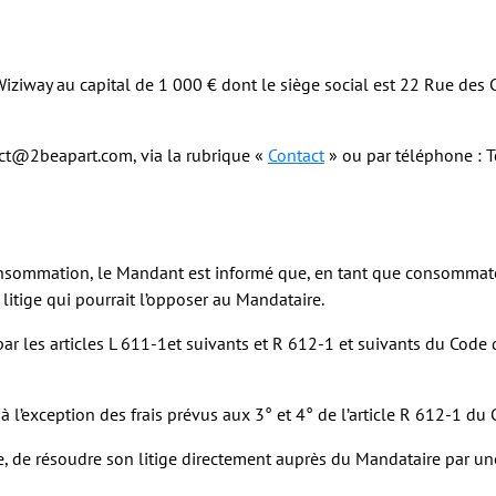
 Wiziway au capital de 1 000 € dont le siège social est 22 Rue de
act@2beapart.com, via la rubrique «
Contact
» ou par téléphone : Té
nsommation, le Mandant est informé que, en tant que consommateur,
itige qui pourrait l’opposer au Mandataire.
ar les articles L 611-1et suivants et R 612-1 et suivants du Cod
 l’exception des frais prévus aux 3° et 4° de l’article R 612-1 d
le, de résoudre son litige directement auprès du Mandataire par une