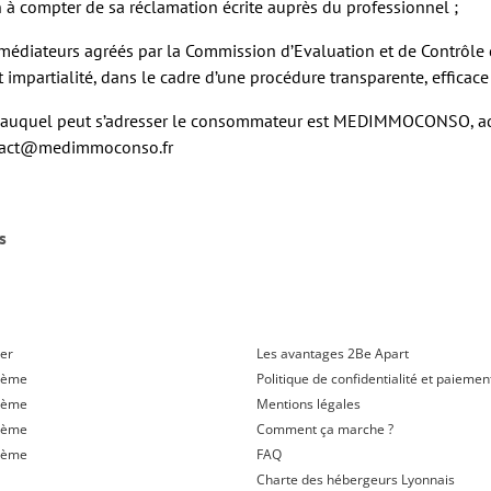
n à compter de sa réclamation écrite auprès du professionnel ;
des médiateurs agréés par la Commission d’Evaluation et de Contrôl
mpartialité, dans le cadre d’une procédure transparente, efficace 
t auquel peut s’adresser le consommateur est MEDIMMOCONSO, adr
ontact@medimmoconso.fr
s
er
Les avantages 2Be Apart
2ème
Politique de confidentialité et paiemen
3ème
Mentions légales
4ème
Comment ça marche ?
6ème
FAQ
Charte des hébergeurs Lyonnais