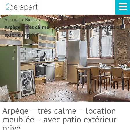
Accueil
Biens
>
>
Arpège – très calme – location meublée – avec patio
extérieur privé
Arpège – très calme – location
meublée – avec patio extérieur
privé