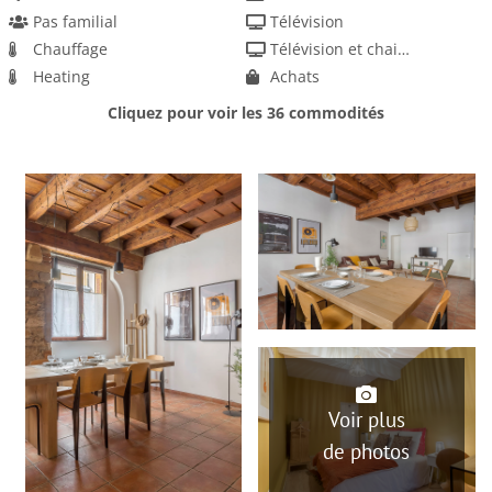
Pas familial
Télévision
Chauffage
Télévision et chaines par satellite
Heating
Achats
Cuisine
Détecteur de fumée
Cliquez pour voir les 36 commodités
Dishwasher
Linge de maison fourni
Four
Bouilloire éléctrique
Four micro-ondes
Electric kettle
Grille-pain
Espace de travail pour ordinateur portable (bureau, chaise)
Fer et planche
Hairdryer
Iron and board
Machine à laver
Patio
Serviettes fournies
Animaux non acceptés
Voir plus
Enfants non autorisés
de photos
Fumer non autorisé
Fêtes / événements non autorisés