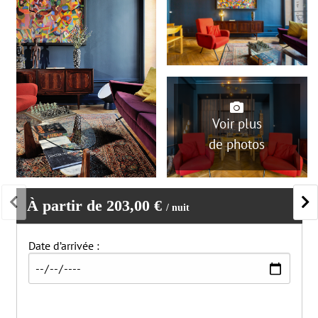
Vaisselle et ustensiles
Livres
Machine à laver
Serviettes fournies
Shampooing
Sèche-cheveux
Séchoir
Ventilateurs
Voir plus
Animaux non acceptés
de photos
Enfants non autorisés
Fumer non autorisé
Fêtes / événements non autorisés
À partir de 203,00 €
/ nuit
Date d’arrivée :