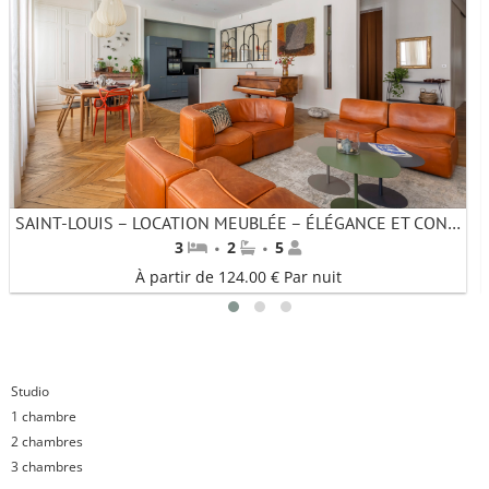
SAINT-LOUIS – LOCATION MEUBLÉE – ÉLÉGANCE ET CONFORT AU CŒUR DE LYON
·
·
3
2
5
À partir de 124.00 € Par nuit
1
2
3
Studio
1 chambre
2 chambres
3 chambres