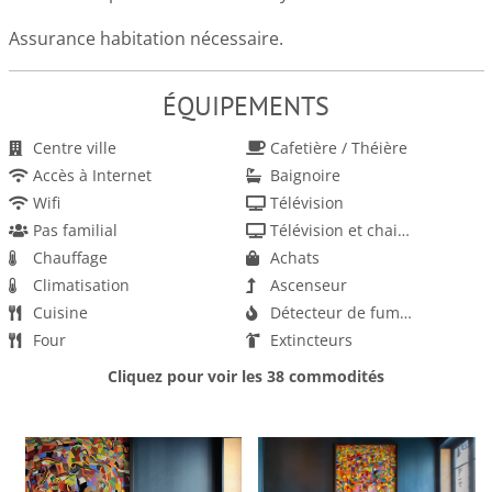
Assurance habitation nécessaire.
ÉQUIPEMENTS
Centre ville
Cafetière / Théière
Accès à Internet
Baignoire
Wifi
Télévision
Pas familial
Télévision et chaines par satellite
Chauffage
Achats
Climatisation
Ascenseur
Cuisine
Détecteur de fumée
Four
Extincteurs
Four micro-ondes
Trousse de premiers secours
Cliquez pour voir les 38 commodités
Grille-pain
Linge de maison fourni
Lave-vaisselle
Bouilloire éléctrique
Poêle
Dépôt des bagages
Réfrigérateur
Fer et planche