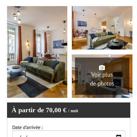
Réfrigérateur
Machine à laver
Salon
Serviettes fournies
Sèche-cheveux
Séchoir
Animaux non acceptés
Fumer non autorisé
Fêtes / événements non autorisés
Voir plus
de photos
À partir de 70,00 €
/ nuit
Date d’arrivée :