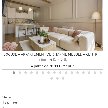
BOCUSE – APPARTEMENT DE CHARME MEUBLÉ – CENTRE VILLE LYON
·
·
1
1
2
À partir de 70.00 € Par nuit
1
2
3
4
5
6
7
8
9
10
11
12
13
14
15
16
17
18
19
Studio
1 chambre