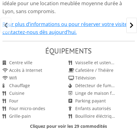
idéale pour une location meublée moyenne durée à
Lyon, sans compromis.
Pour plus d’informations ou pour réserver votre visite,
contactez-nous dès aujourd’hui.
ÉQUIPEMENTS
Centre ville
Vaisselle et ustensiles
Accès à Internet
Cafetière / Théière
Wifi
Télévision
Chauffage
Détecteur de fumée
Cuisine
Linge de maison fourni
Four
Parking payant
Four micro-ondes
Enfants autorisés
Grille-pain
Bouilloire éléctrique
Lave-vaisselle
Espace de travail pour ordinateur portable (bureau, chaise)
Cliquez pour voir les 29 commodités
Poêle
Fer et planche