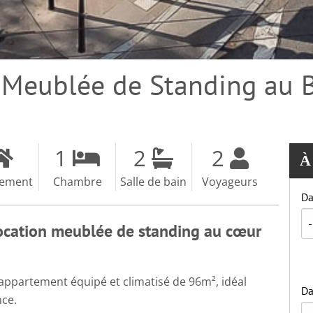
 Meublée de Standing au B
1
2
2
À
tement
Chambre
Salle de bain
Voyageurs
Da
Location meublée de standing au cœur
appartement équipé et climatisé de 96m², idéal
Da
nce.