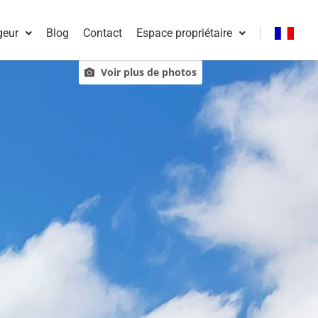
geur
Blog
Contact
Espace propriétaire
Français
Voir plus de photos
English