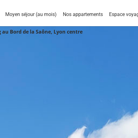
Moyen séjour (au mois)
Nos appartements
Espace voya
 au Bord de la Saône, Lyon centre