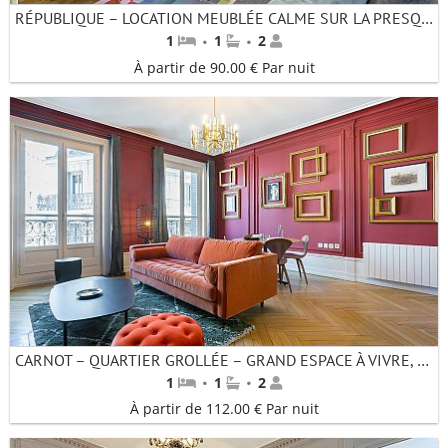
RÉPUBLIQUE – LOCATION MEUBLÉE CALME SUR LA PRESQU’ÎLE – LYON 2
·
·
1
1
2
À partir de 90.00 € Par nuit
CARNOT – QUARTIER GROLLÉE – GRAND ESPACE À VIVRE, MAGNIFIQUE APPARTEMENT AVEC BALCON
·
·
1
1
2
À partir de 112.00 € Par nuit