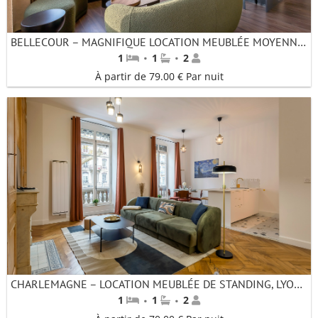
BELLECOUR – MAGNIFIQUE LOCATION MEUBLÉE MOYENNE DURÉE- APPARTEMENT AVEC TERRASSE – LYON 2
·
·
1
1
2
À partir de 79.00 € Par nuit
CHARLEMAGNE – LOCATION MEUBLÉE DE STANDING, LYON CENTRE
·
·
1
1
2