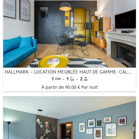
HALLMARK – LOCATION MEUBLÉE HAUT DE GAMME- CALME -IDÉAL POUR VISITER LYON À PIED
·
·
1
1
2
À partir de 90.00 € Par nuit