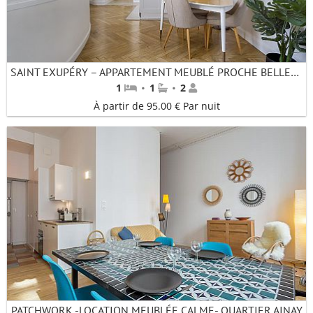
SAINT EXUPÉRY – APPARTEMENT MEUBLÉ PROCHE BELLECOUR
·
·
1
1
2
À partir de 95.00 € Par nuit
PATCHWORK -LOCATION MEUBLÉE CALME- QUARTIER AINAY