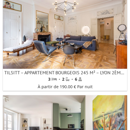
TILSITT – APPARTEMENT BOURGEOIS 245 M² – LYON 2ÈME – QUAI DE SAÔNE
·
·
3
2
6
À partir de 190.00 € Par nuit