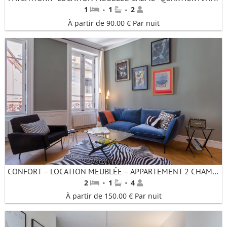
·
·
1
1
2
À partir de 90.00 € Par nuit
CONFORT – LOCATION MEUBLÉE – APPARTEMENT 2 CHAMBRES- HAUT EN COULEUR DÉDIÉ AU CINÉMA
·
·
2
1
4
À partir de 150.00 € Par nuit