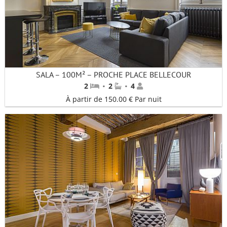
SALA – 100M² – PROCHE PLACE BELLECOUR
·
·
2
2
4
À partir de 150.00 € Par nuit