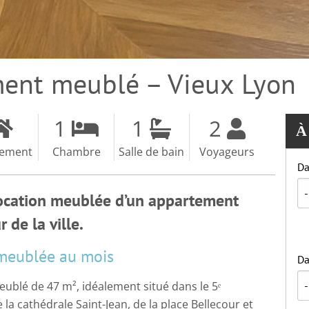
ment meublé – Vieux Lyon
1
1
2
À
tement
Chambre
Salle de bain
Voyageurs
Da
Location meublée d’un appartement
de la ville.
meublée au mois
Da
blé de 47 m², idéalement situé dans le 5ᵉ
a cathédrale Saint-Jean, de la place Bellecour et