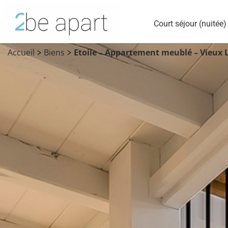
Court séjour (nuitée)
Accueil
Biens
Etoile – Appartement meublé – Vieux 
>
>