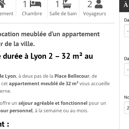
1
1
2
À
tement
Chambre
Salle de bain
Voyageurs
Da
Location meublée d’un appartement
de la ville.
 durée à Lyon 2 – 32 m² au
Da
de Lyon
, à deux pas de la
Place Bellecour
, de
, cet
appartement meublé de 32 m²
vous accueille
erne.
No
l offre un
séjour agréable et fonctionnel
pour un
jour personnel
, à la semaine ou au mois.
t :