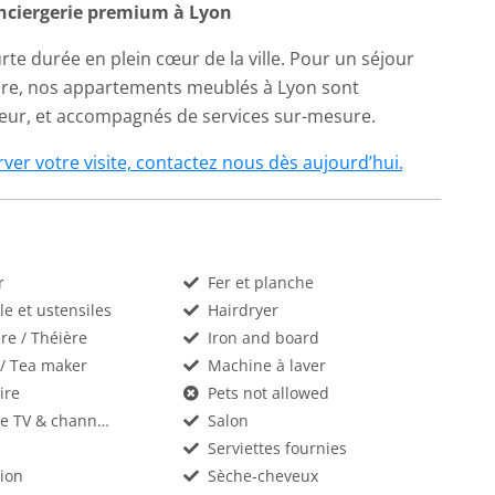
nciergerie premium à Lyon
te durée en plein cœur de la ville. Pour un séjour
ire, nos appartements meublés à Lyon sont
ueur, et accompagnés de services sur-mesure.
ver votre visite, contactez nous dès aujourd’hui.
r
Fer et planche
le et ustensiles
Hairdryer
ère / Théière
Iron and board
 / Tea maker
Machine à laver
ire
Pets not allowed
Satellite TV & channels
Salon
Serviettes fournies
sion
Sèche-cheveux