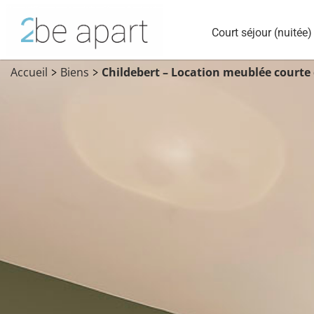
Court séjour (nuitée)
Accueil
Biens
Childebert – Location meublée courte
>
>