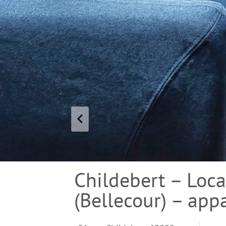
Childebert – Loc
(Bellecour) – ap