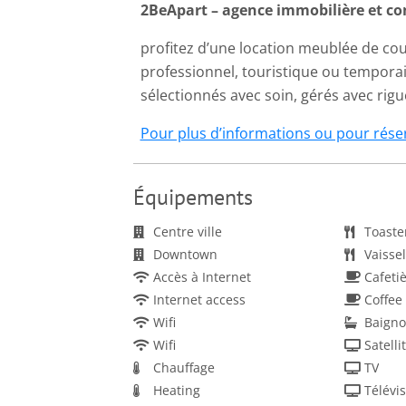
2BeApart – agence immobilière et co
profitez d’une location meublée de cour
professionnel, touristique ou tempora
sélectionnés avec soin, gérés avec rig
Pour plus d’informations ou pour réser
Équipements
Centre ville
Toaste
Downtown
Vaissel
Accès à Internet
Cafeti
Internet access
Coffee
Wifi
Baigno
Wifi
Chauffage
TV
Heating
Télévi