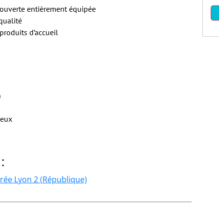
 ouverte entièrement équipée
qualité
roduits d’accueil
n
veux
:
rée Lyon 2 (République)