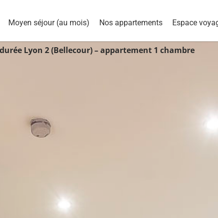
Moyen séjour (au mois)
Nos appartements
Espace voya
 durée Lyon 2 (Bellecour) – appartement 1 chambre