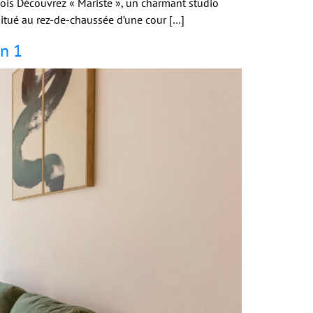
is Découvrez « Mariste », un charmant studio
itué au rez-de-chaussée d’une cour […]
n 1