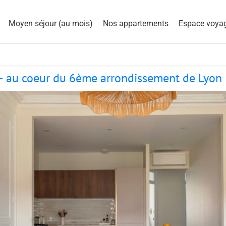
Moyen séjour (au mois)
Nos appartements
Espace voya
 au coeur du 6ème arrondissement de Lyon